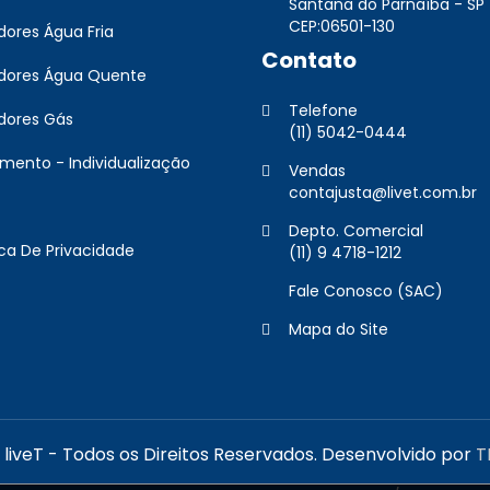
Santana do Parnaíba - SP
CEP:06501-130
dores Água Fria
Contato
dores Água Quente
Telefone
dores Gás
(11) 5042-0444
mento - Individualização
Vendas
contajusta@livet.com.br
Depto. Comercial
ica De Privacidade
(11) 9 4718-1212
Fale Conosco (SAC)
Mapa do Site
liveT - Todos os Direitos Reservados. Desenvolvido por
T